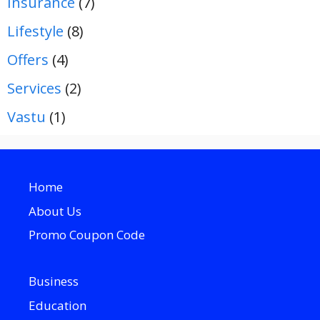
Insurance
(7)
Lifestyle
(8)
Offers
(4)
Services
(2)
Vastu
(1)
Home
About Us
Promo Coupon Code
Business
Education